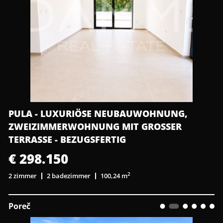
PULA - LUXURIÖSE NEUBAUWOHNUNG,
ZWEIZIMMERWOHNUNG MIT GROSSER T
ERRASSE - BEZUGSFERTIG
€ 298.150
2
2 zimmer
2 badezimmer
100,24 m
Poreč