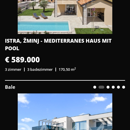
ISTRA, ŽMINJ - MEDITERRANES HAUS MIT
POOL
€ 589.000
2
3 zimmer
3 badezimmer
170,50 m
Bale