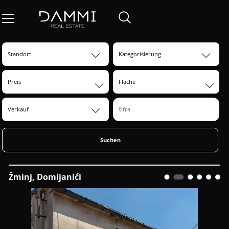
Preis
Fläche
Suchen
Žminj, Domijanići