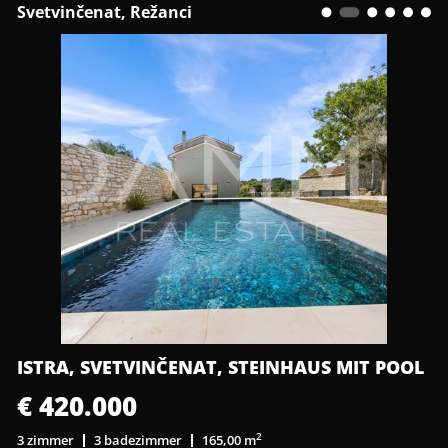
Svetvinčenat, Režanci
ISTRA, SVETVINČENAT, STEINHAUS MIT POOL
€ 420.000
2
3 zimmer
3 badezimmer
165,00 m