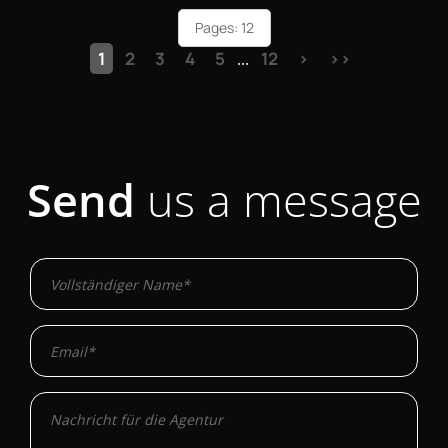
Pages: 12
1
2
3
4
5
12
>
>>
...
Send
us a message