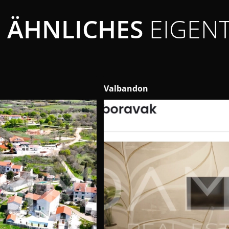
ÄHNLICHES
EIGEN
Valbandon
Liž