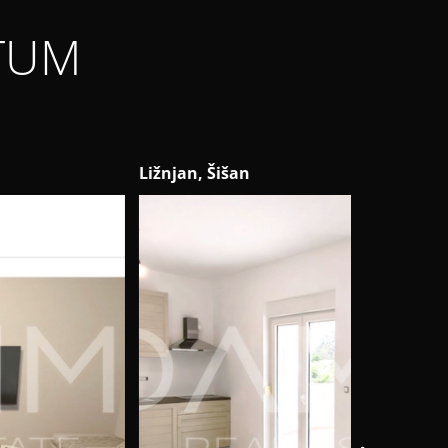
TUM
njan, Šišan
Svetvinčen