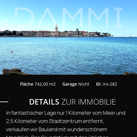
Fläche
742,00 m2
Garage
Nicht
ID:
iro-282
DETAILS
ZUR IMMOBILIE
In fantastischer Lage nur 1 Kilometer vom Meer und
2,5 Kilometer vom Stadtzentrum entfernt,
verkaufen wir Bauland mit wunderschönem