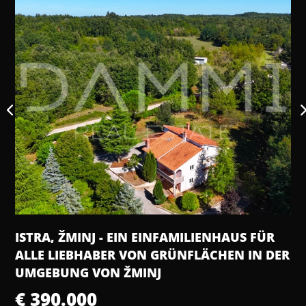
ENHAUS FÜR
ISTRA, LOBORIKA – PERFEKTES
ÄCHEN IN DER
BAUGRUNDSTÜCK 910 M²
€ 108.000
2
910,00 m