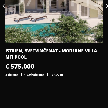
ISTRIEN, SVETVINČENAT - MODERNE VILLA
MIT POOL
€ 575.000
2
3 zimmer
4 badezimmer
167,00 m
8