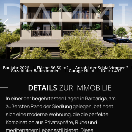
Baujahr
2026.
Fläche
86,50 m2
Anzahl der Schlafzimmer
2
Anzahl der Badezimmer
1
Garage
Nicht
ID:
iro-497
DETAILS
ZUR IMMOBILIE
In einer der begehrtesten Lagen in Barbariga, am
äußersten Rand der Siedlung gelegen, befindet
sich eine moderne Wohnung, die die perfekte
Kombination aus Privatsphäre, Ruhe und
mediterranem Lebensstil bietet. Diese