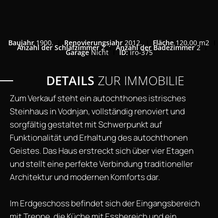
Baujahr
1900.
Renovierungsjahr
2012.
Fläche
120,00 m2
Anzahl der Schlafzimmer
2
Anzahl der Badezimmer
2
Garage
Nicht
ID:
iro-375
DETAILS
ZUR IMMOBILIE
Zum Verkauf steht ein autochthones istrisches
Steinhaus in Vodnjan, vollständig renoviert und
sorgfältig gestaltet mit Schwerpunkt auf
Funktionalität und Erhaltung des autochthonen
Geistes. Das Haus erstreckt sich über vier Etagen
und stellt eine perfekte Verbindung traditioneller
Architektur und modernen Komforts dar.
Im Erdgeschoss befindet sich der Eingangsbereich
mit Treppe, die Küche mit Essbereich und ein