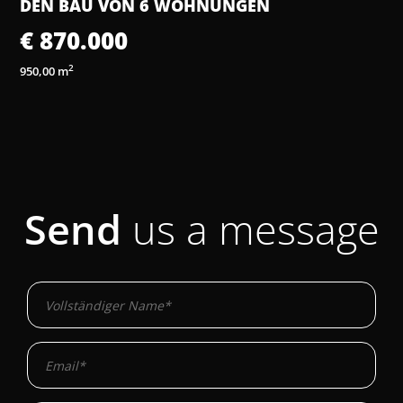
DEN BAU VON 6 WOHNUNGEN
€ 870.000
2
950,00 m
1
Send
us a message