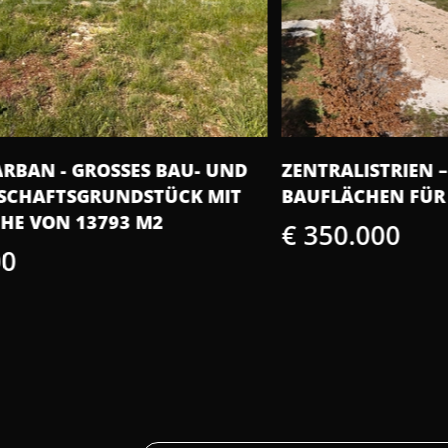
L
ZENTRALISTRIEN – GRÖSSERE B
IS
AUFLÄCHEN FÜR INVESTOREN
BU
U
€ 350.000
€