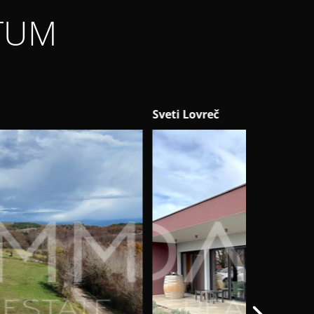
TUM
ti Lovreč
Višnjan