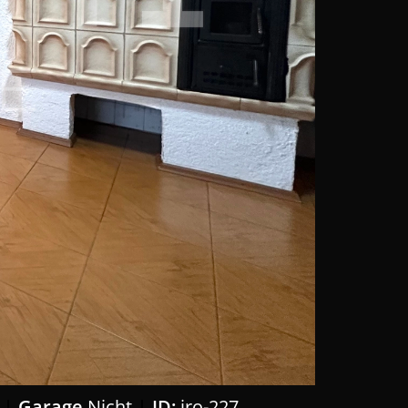
Garage
Nicht
ID:
iro-227