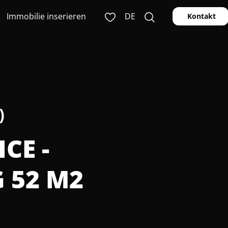
Immobilie inserieren
DE
Kontakt
)
CE -
 52 M2