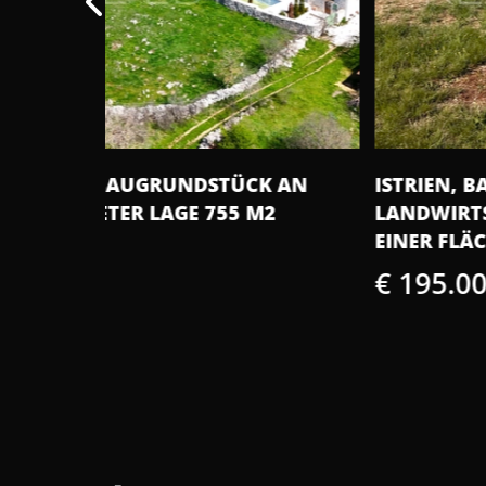
K AN
ISTRIEN, BARBAN - GROSSES BAU- UND 
M2
ANDWIRTSCHAFTSGRUNDSTÜCK MIT E
INER FLÄCHE VON 13793 M2
€ 195.000