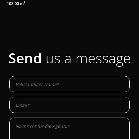
2
108,00 m
1
Send
us a message