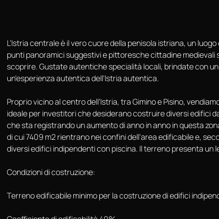
L'Istria centrale è il vero cuore della penisola istriana, un lu
punti panoramici suggestivi e pittoresche cittadine medievali s
scoprire. Gustate autentiche specialità locali, brindate con u
un'esperienza autentica dell'Istria autentica.
Proprio vicino al centro dell'Istria, tra Gimino e Pisino, vend
ideale per investitori che desiderano costruire diversi edifici da 
che sta registrando un aumento di anno in anno in questa zona.
di cui 7409 m2 rientrano nei confini dell'area edificabile e, sec
diversi edifici indipendenti con piscina. Il terreno presenta un
Condizioni di costruzione:
Terreno edificabile minimo per la costruzione di edifici indipe
Coefficiente di edificabilità 40%