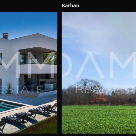
Barban
Sv