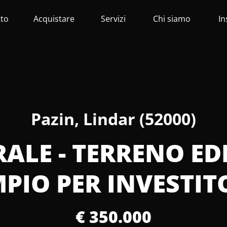
tto
Acquistare
Servizi
Chi siamo
In
Pazin, Lindar (52000)
RALE - TERRENO EDI
PIO PER INVESTIT
€ 350.000