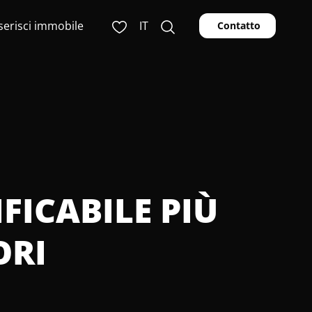
serisci immobile
IT
Contatto
FICABILE PIÙ
ORI