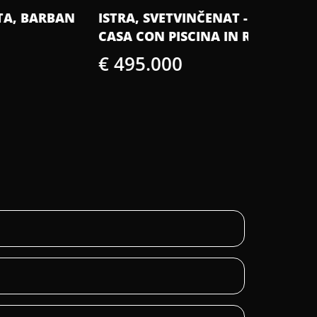
TRA, SVETVINČENAT - INCANTEVOLE
APPARTAM
SA CON PISCINA IN RESORT CHIUSO
- ŠIRI CE
 495.000
€ 190.