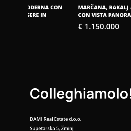
A CON
MARČANA, RAKALJ - VILLA ESCLUSIVA
CON VISTA PANORAMICA SUL MARE
€ 1.150.000
Colleghiamolo
DAMI Real Estate d.o.o.
Supetarska 5, Žminj