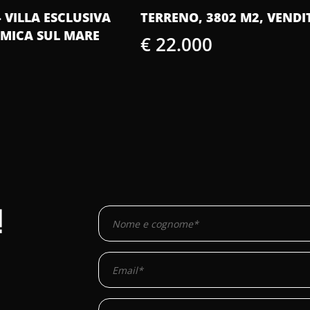
TERRENO, 3802 M2, VENDITA, BARBAN
IS
CA
€ 22.000
€
!