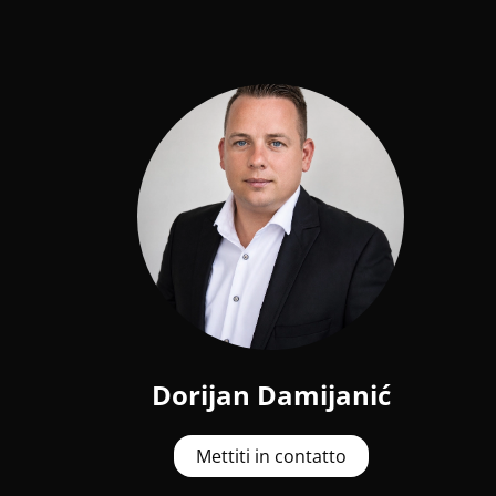
Dorijan Damijanić
Mettiti in contatto