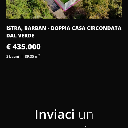
ISTRA, BARBAN - DOPPIA CASA CIRCONDATA
DAL VERDE
€ 435.000
2
2 bagni
89,35 m
3
Inviaci
un