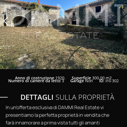
Anno di costruzione
1920.
Superficie
300,00 m2
Numero di camere da letto
3
Garage
Non
ID:
iro-302
DETTAGLI
SULLA PROPRIETÀ
In un'offerta esclusiva di DAMMI Real Estate vi
presentiamo la perfetta proprietà in vendita che
farà innamorare a prima vista tutti gli amanti