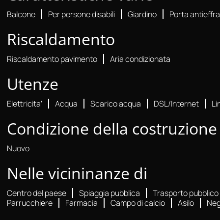
Balcone
Per persone disabili
Giardino
Porta antieffr
Riscaldamento
Riscaldamento pavimento
Aria condizionata
Utenze
Elettricita'
Acqua
Scarico acqua
DSL/Internet
Li
Condizione della costruzione
Nuovo
Nelle vicininanze di
Centro del paese
Spiaggia pubblica
Trasporto pubblico
Parrucchiere
Farmacia
Campo di calcio
Asilo
Neg