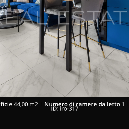
ficie
44,00 m2
Numero di camere da letto
1
ID:
iro-317