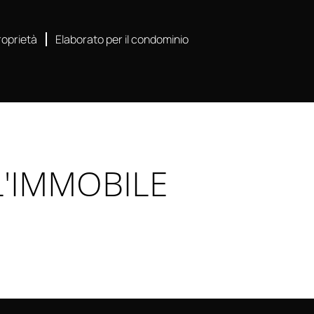
roprietà
Elaborato per il condominio
'IMMOBILE