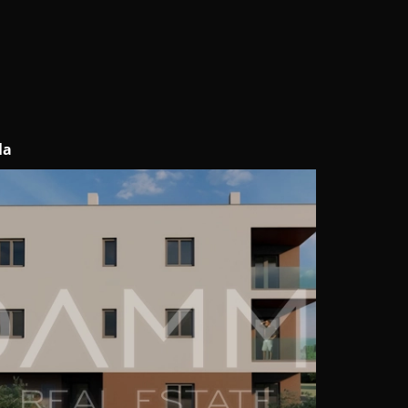
la
Buje