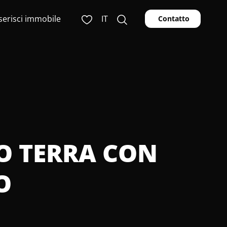
serisci immobile
IT
Contatto
NO TERRA CON
O