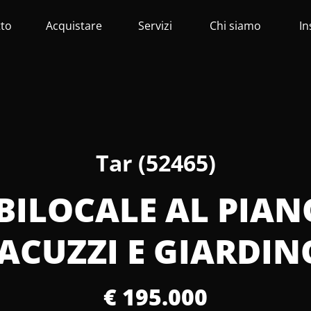
tto
Acquistare
Servizi
Chi siamo
In
Tar (52465)
- BILOCALE AL PIA
JACUZZI E GIARDIN
€ 195.000