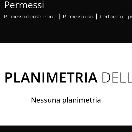
Permessi
Permesso di costruzione
Permesso uso
Certificato di p
PLANIMETRIA
DELL
Nessuna planimetria