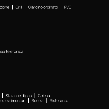
azione
Grill
Giardino ordinato
PVC
nea telefonica
Stazione di gas
Chiesa
ozio alimentari
Scuola
Ristorante