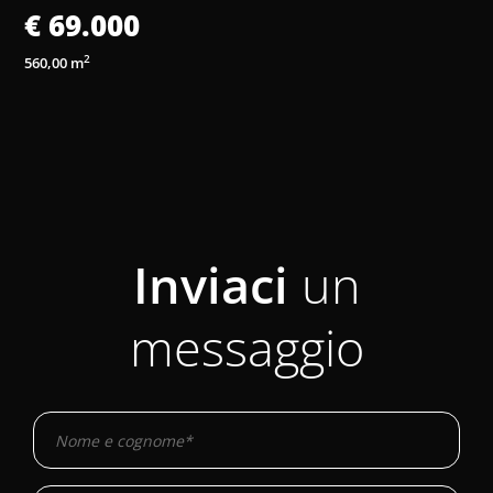
€ 69.000
1
2
560,00 m
Inviaci
un
messaggio