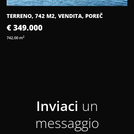
TERRENO, 742 M2, VENDITA, POREČ
€ 349.000
2
742,00 m
3
Inviaci
un
messaggio