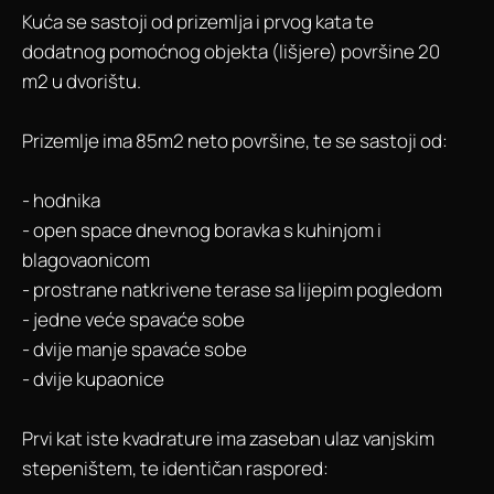
Kuća se sastoji od prizemlja i prvog kata te
dodatnog pomoćnog objekta (lišjere) površine 20
m2 u dvorištu.
Prizemlje ima 85m2 neto površine, te se sastoji od:
- hodnika
- open space dnevnog boravka s kuhinjom i
blagovaonicom
- prostrane natkrivene terase sa lijepim pogledom
- jedne veće spavaće sobe
- dvije manje spavaće sobe
- dvije kupaonice
Prvi kat iste kvadrature ima zaseban ulaz vanjskim
stepeništem, te identičan raspored: