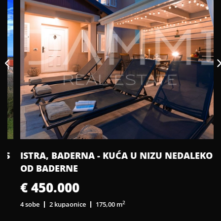
S
ISTRA, BADERNA - KUĆA U NIZU NEDALEKO
OD BADERNE
€ 450.000
2
4 sobe
2 kupaonice
175,00 m
1