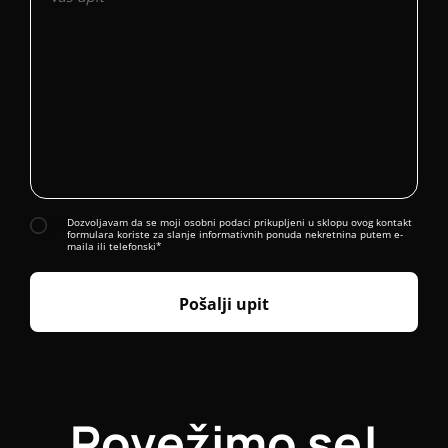
Dozvoljavam da se moji osobni podaci prikupljeni u sklopu ovog kontakt
formulara koriste za slanje informativnih ponuda nekretnina putem e-
maila ili telefonski*
Pošalji upit
Povežimo se!