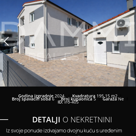
Godina izgradnje
2024.
Kvadratura
195,15 m2
Broj spavaćih soba
6
Broj kupaonica
5
Garaža
Ne
ID:
iro-405
DETALJI
O NEKRETNINI
Iz svoje ponude izdvajamo dvojnu kuću s uređenim