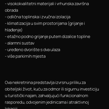
- visokokvalitetni materijali i vrhunska završna
obrada
- odlična toplinska i zvučna izolacija
- klimatizacija u svim prostorijama (grijanje i
hlađenje)
- etažno podno grijanje putem dizalice topline
- alarmni sustav
- uređeno dvorište s dva ulaza
- više parkirnih mjesta
Ova nekretnina predstavlja izvrsnu priliku za
obiteljski život, kuću za odmor ili sigurnu investiciju
u turistički najam, zahvaljujući funkcionalnom
rasporedu, odvojenim jedinicama i atraktivnoj
lokaciji.