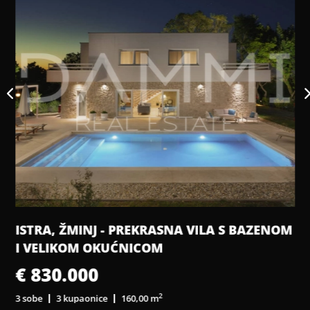
ISTRA, ŽMINJ - PREKRASNA VILA S BAZENOM
I VELIKOM OKUĆNICOM
€ 830.000
2
3 sobe
3 kupaonice
160,00 m
3