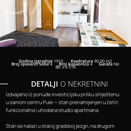
Godina izgradnje
1910.
Kvadratura
90,00 m2
Broj spavaćih soba
4
Broj kupaonica
4
Garaža
Ne
ID:
iro-516
DETALJI
O NEKRETNINI
Izdvajamo iz ponude investicijsku priliku smještenu
u samom centru Pule — stan prenamijenjen u četiri
funkcionalna i uhodana studio apartmana.
Stan se nalazi u staroj gradskoj jezgri, na drugom