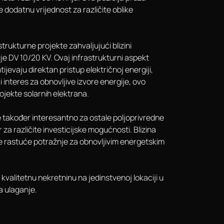
dodatnu vrijednost za različite oblike
strukturne projekte zahvaljujući blizini
uje DV 10/20 KV. Ovaj infrastrukturni aspekt
evaju direktan pristup električnoj energiji,
 interes za obnovljive izvore energije, ovo
rojekte solarnih elektrana.
e također interesantno za ostale poljoprivredne
 za različite investicijske mogućnosti. Blizina
je rastuće potražnje za obnovljivim energetskim
e kvalitetnu nekretninu na jedinstvenoj lokaciji u
a ulaganje.