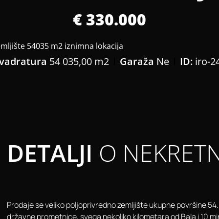
€ 330.000
vadratura
54 035,00 m2
Garaža
Ne
ID:
iro-2
DETALJI
O NEKRETN
Prodaje se veliko poljoprivredno zemljište ukupne površine 54.03
državne prometnice, svega nekoliko kilometara od Bala i 10 mi