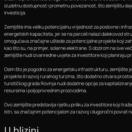
izuzetnu dostupnost i prometnu povezanost, što zemljištu daje 
investicija.
Zemljište ima veliku potencijalnu vrijednost za poslovne i infra
energetskih kapaciteta, jer se na parceli nalazi dalekovod str
omogućava značajne uštede za potencijalne projekte koji zahtij
kao što su, na primjer, solarne elektrane. S obzirom na sve veći
zemljište nudi izvanredne uvjete za investitore koji planiraju p
Osim što je pogodno za energetsku infrastrukturu, zemljište j
projekte ili razvoj ruralnog turizma, što dodatno otvara prostor
turističkog grada Rovinja nudi dodatne opcije za kapitaliziran
resursima i poljoprivrednim proizvodima.
Ovo zemljište predstavlja rijetku priliku za investitore koji traž
Istri, sa značajnim potencijalom za razvoj i dugoročni povrat n
U blizini