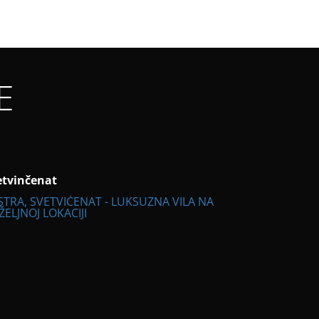
E
etvinčenat
Kostanjica