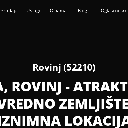
Prodaja
Usluge
O nama
Blog
Oglasi nekre
Rovinj (52210)
A, ROVINJ - ATRAK
VREDNO ZEMLJIŠTE
IZNIMNA LOKACIJ