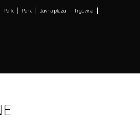
Park
Park
Javna plaža
Trgovina
NE