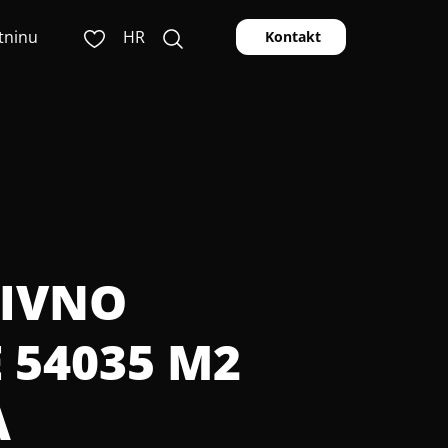
tninu
HR
Kontakt
TIVNO
 54035 M2
A