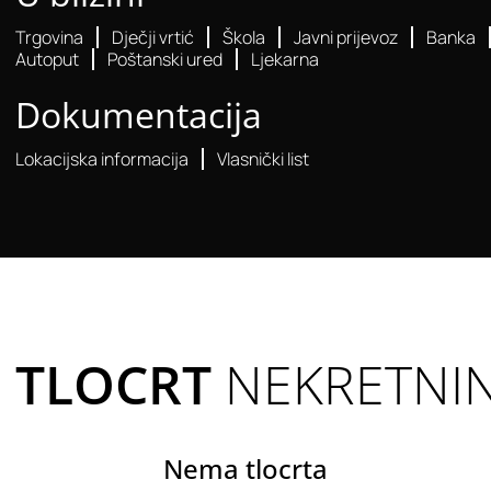
Trgovina
Dječji vrtić
Škola
Javni prijevoz
Banka
Autoput
Poštanski ured
Ljekarna
Dokumentacija
Lokacijska informacija
Vlasnički list
TLOCRT
NEKRETNI
Nema tlocrta