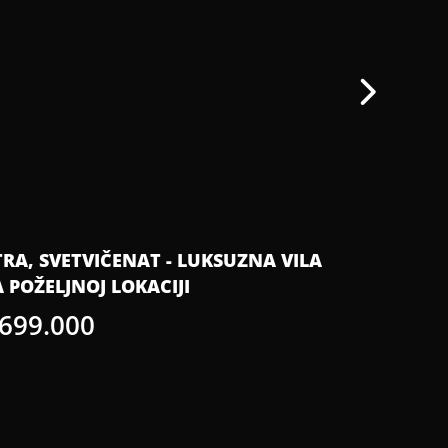
TRA, SVETVIČENAT - LUKSUZNA VILA
ISTRA, G
 POŽELJNOJ LOKACIJI
PANORAM
EKSKLUZI
 699.000
€ 150.