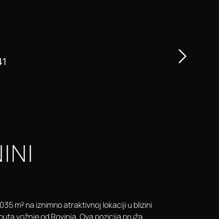
41
INI
5 m² na iznimno atraktivnoj lokaciji u blizini
nuta vožnje od Rovinja. Ova pozicija pruža