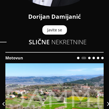
Dorijan Damijanić
Javite se
SLIČNE
NEKRETNINE
Žminj