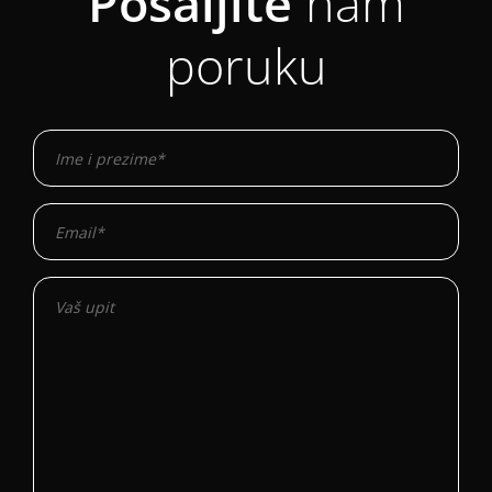
Pošaljite
nam
poruku