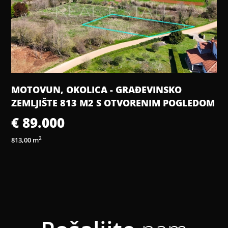
ISTRA, ŽMINJ - MODERNA PRIZEMNICA S
M
BAZENOM NA VRHUNSKOJ LOKACIJI
€ 549.000
2
3 sobe
3 kupaonice
169,54 m