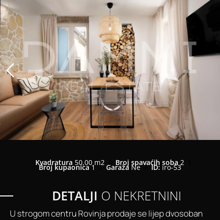
Kvadratura
50,00 m2
Broj spavaćih soba
2
Broj kupaonica
1
Garaža
Ne
ID:
iro-53
DETALJI
O NEKRETNINI
U strogom centru Rovinja prodaje se lijep dvosoban