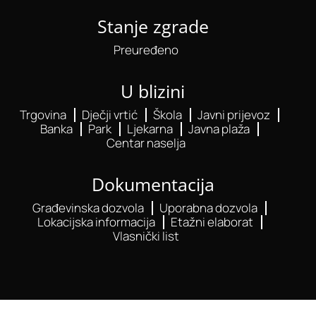
Stanje zgrade
Preuređeno
U blizini
Trgovina
Dječji vrtić
Škola
Javni prijevoz
Banka
Park
Ljekarna
Javna plaža
Centar naselja
Dokumentacija
Građevinska dozvola
Uporabna dozvola
Lokacijska informacija
Etažni elaborat
Vlasnički list