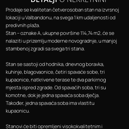
Prodaje se kvalitetan četverosoban stan na izvrsnoj
lokaciji u Valbandonu, na svega 1 km udaljenosti od
predivnih plaža.
Stan – oznake A, ukupne površine 114,74 m2, će se
nalaziti u prizemlju moderne novogradnje, u manjoj
stambenoj zgradi sa svega tri stana.
Stan se sastoji od hodnika, dnevnog boravka,
kuhinje, blagovaonice, četiri spavaće sobe, tri
kupaonice, natkrivene terase te dva parkirnog
mjesta ispred zgrade. Od spavaćih soba, tri su
komotne, dok je jedna spavaća soba dječja.
Također, jedna spavaća soba ima vlastitu
kupaonicu.
Stanovi će biti opremljeni visokokvalitetnim i