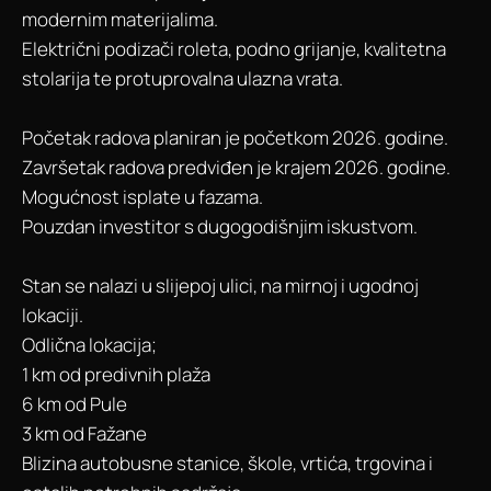
modernim materijalima.
Električni podizači roleta, podno grijanje, kvalitetna
stolarija te protuprovalna ulazna vrata.
Početak radova planiran je početkom 2026. godine.
Završetak radova predviđen je krajem 2026. godine.
Mogućnost isplate u fazama.
Pouzdan investitor s dugogodišnjim iskustvom.
Stan se nalazi u slijepoj ulici, na mirnoj i ugodnoj
lokaciji.
Odlična lokacija;
1 km od predivnih plaža
6 km od Pule
3 km od Fažane
Blizina autobusne stanice, škole, vrtića, trgovina i