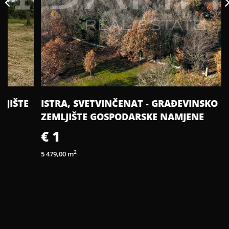
ISTRA, SVETVINČENAT - GRAĐEVINSKO
ZEMLJIŠTE GOSPODARSKE NAMJENE
€ 1
2
5 479,00 m
2