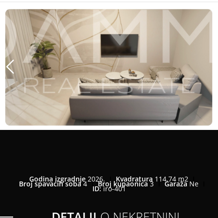
Godina izgradnje
2026.
Kvadratura
114,74 m2
Broj spavaćih soba
4
Broj kupaonica
3
Garaža
Ne
ID:
iro-401
DETALJI
O NEKRETNINI