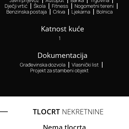
Javni prijevoz
Autoput
Banka
Trgovina
Dječji vrtić
Škola
Fitness
Nogometni tereni
Benzinska postaja
Crkva
Ljekarna
Bolnica
Katnost kuće
1
Dokumentacija
Građevinska dozvola
Vlasnički list
Projekt za stambeni objekt
TLOCRT
NEKRETNINE
Nema tlocrta