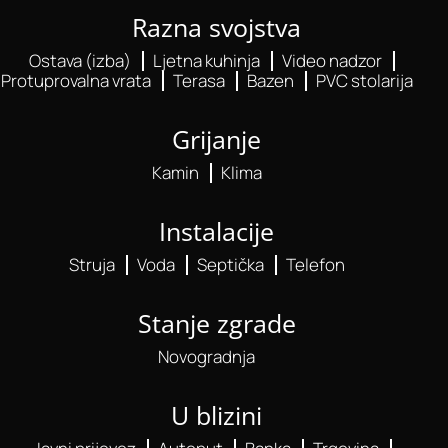
Razna svojstva
Ostava (izba)
Ljetna kuhinja
Video nadzor
Protuprovalna vrata
Terasa
Bazen
PVC stolarija
Grijanje
Kamin
Klima
Instalacije
Struja
Voda
Septička
Telefon
Stanje zgrade
Novogradnja
U blizini