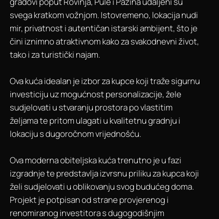
gradovi poput Rovinja, Pule i Pazina udaljeni su
svega kratkom vožnjom. Istovremeno, lokacija nudi
mir, privatnost i autentičan istarski ambijent, što je
čini iznimno atraktivnom kako za svakodnevni život,
tako i za turistički najam.
Ova kuća idealan je izbor za kupce koji traže sigurnu
investiciju uz mogućnost personalizacije, žele
sudjelovati u stvaranju prostora po vlastitim
željama te pritom ulagati u kvalitetnu gradnju i
lokaciju s dugoročnom vrijednošću.
Ova moderna obiteljska kuća trenutno je u fazi
izgradnje te predstavlja izvrsnu priliku za kupca koji
želi sudjelovati u oblikovanju svog budućeg doma.
Projekt je potpisan od strane provjerenog i
renomiranog investitora s dugogodišnjim