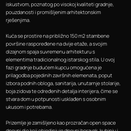
iskustvom, poznatog po visokoj kvaliteti gradnje,
pouzdanosti i promišljenim arhitektonskim
rješenjima.
Kuća se prostire na približno 150 m2 stambene
površine raspoređene na dvije etaže, a svojim
dizajnom spaja suvremenu arhitekturu s
elementima tradicionalnog istarskog stila. U ovoj
fazi gradnje budućem kupcu omogućena je
prilagodba pojedinih završnih elemenata, poput
izbora podnih obloga, sanitarija, unutarnje stolarije,
boja zidova te određenih detalja interijera, čime se
stvara dom u potpunosti usklađen s osobnim
ukusom i potrebama.
Prizemlje je zamišljeno kao prozračan open space
dnevni dio koji objedinjuje dnevni boravak, kuhinju i