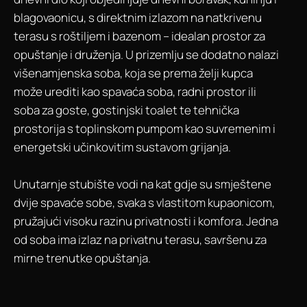
blagovaonicu, s direktnim izlazom na natkrivenu
terasu s roštiljem i bazenom – idealan prostor za
opuštanje i druženja. U prizemlju se dodatno nalazi
višenamjenska soba, koja se prema želji kupca
može urediti kao spavaća soba, radni prostor ili
soba za goste, gostinjski toalet te tehnička
prostorija s toplinskom pumpom kao suvremenim i
energetski učinkovitim sustavom grijanja.
Unutarnje stubište vodi na kat gdje su smještene
dvije spavaće sobe, svaka s vlastitom kupaonicom,
pružajući visoku razinu privatnosti i komfora. Jedna
od soba ima izlaz na privatnu terasu, savršenu za
mirne trenutke opuštanja.