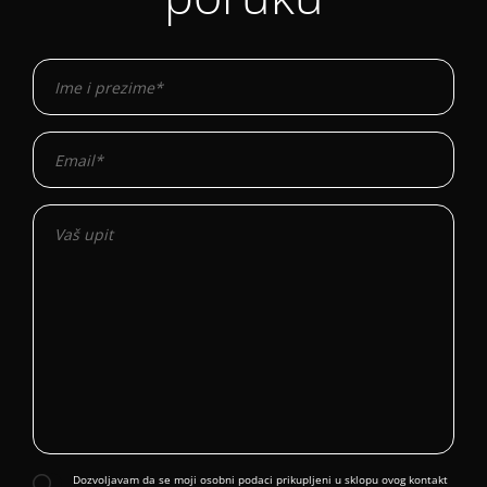
Dozvoljavam da se moji osobni podaci prikupljeni u sklopu ovog kontakt