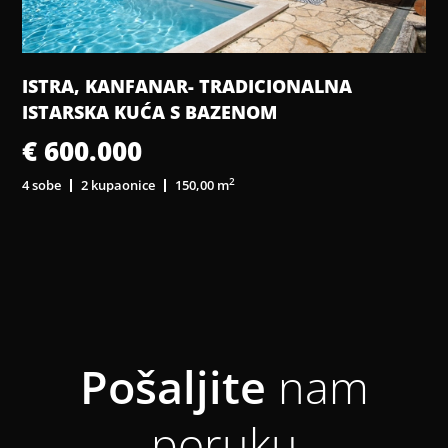
ISTRA, KANFANAR- TRADICIONALNA
ISTARSKA KUĆA S BAZENOM
€ 600.000
2
4 sobe
2 kupaonice
150,00 m
3
Pošaljite
nam
poruku