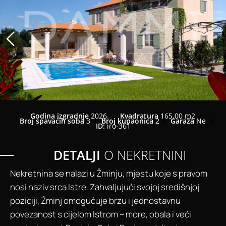
Godina izgradnje
2026.
Kvadratura
165,00 m2
Broj spavaćih soba
3
Broj kupaonica
2
Garaža
Ne
ID:
iro-361
DETALJI
O NEKRETNINI
Nekretnina se nalazi u Žminju, mjestu koje s pravom
nosi naziv srca Istre. Zahvaljujući svojoj središnjoj
poziciji, Žminj omogućuje brzu i jednostavnu
povezanost s cijelom Istrom – more, obala i veći