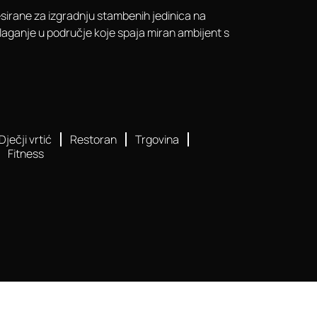
resirane za izgradnju stambenih jedinica na
a ulaganje u područje koje spaja miran ambijent s
Dječji vrtić
Restoran
Trgovina
Fitness