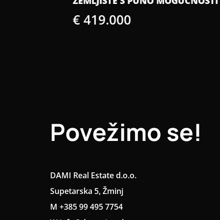
ZEMLJIŠTE S PUNO MOGUĆNOSTI
€ 419.000
Povežimo se!
DAMI Real Estate d.o.o.
Supetarska 5, Žminj
M +385 99 495 7754