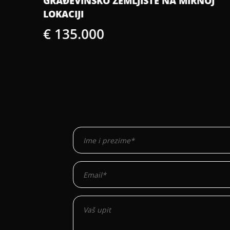
GRAĐEVINSKO ZEMLJIŠTE NA MIRNOJ
KA
LOKACIJI
€
€ 135.000