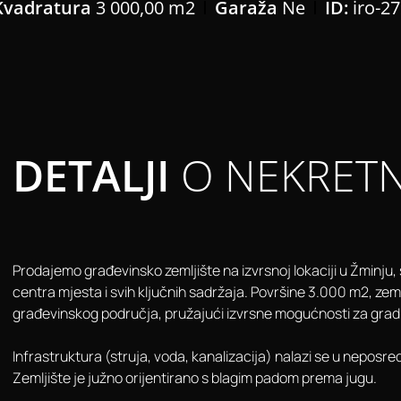
Kvadratura
3 000,00 m2
Garaža
Ne
ID:
iro-27
DETALJI
O NEKRETN
Prodajemo građevinsko zemljište na izvrsnoj lokaciji u Žminju
centra mjesta i svih ključnih sadržaja. Površine 3.000 m2, zemlj
građevinskog područja, pružajući izvrsne mogućnosti za grad
Infrastruktura (struja, voda, kanalizacija) nalazi se u neposred
Zemljište je južno orijentirano s blagim padom prema jugu.