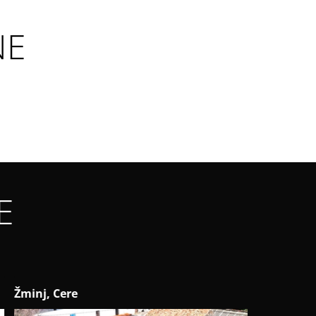
NE
E
inj, Cere
Poreč