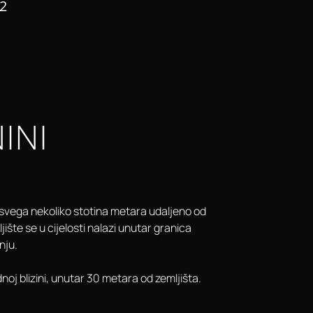
2
INI
, svega nekoliko stotina metara udaljeno od
ište se u cijelosti nalazi unutar granica
nju.
noj blizini, unutar 30 metara od zemljišta.