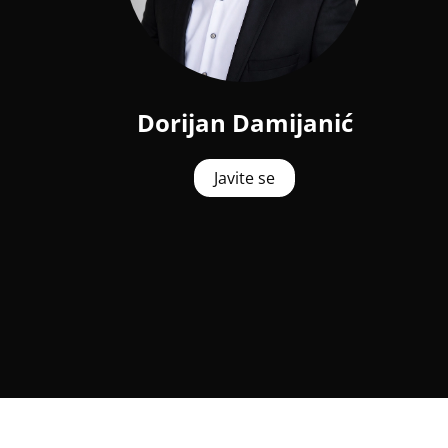
Dorijan Damijanić
Javite se