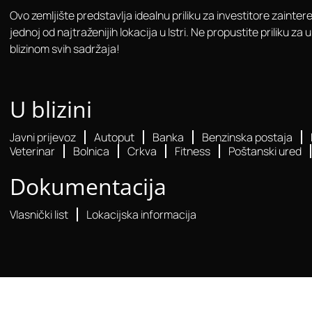
Ovo zemljište predstavlja idealnu priliku za investitore zainte
jednoj od najtraženijih lokacija u Istri. Ne propustite priliku z
blizinom svih sadržaja!
U blizini
Javni prijevoz
Autoput
Banka
Benzinska postaja
Veterinar
Bolnica
Crkva
Fitness
Poštanski ured
Dokumentacija
Vlasnički list
Lokacijska informacija