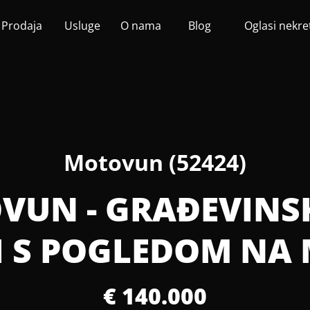
Prodaja
Usluge
O nama
Blog
Oglasi nekre
Motovun (52424)
VUN - GRAĐEVINS
I S POGLEDOM NA
€ 140.000