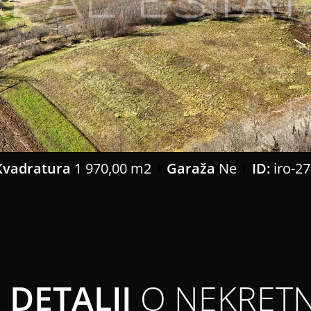
Kvadratura
1 970,00 m2
Garaža
Ne
ID:
iro-27
DETALJI
O NEKRETN