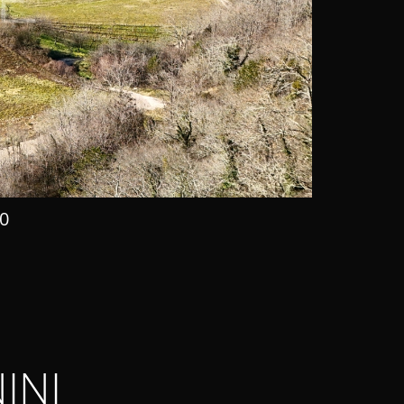
0
INI