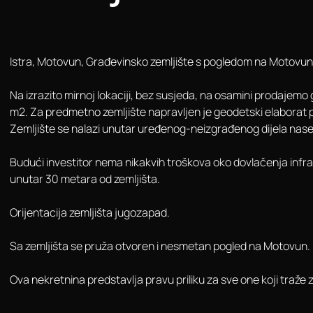
Istra, Motovun, Građevinsko zemljište s pogledom na Moto
Na izrazito mirnoj lokaciji, bez susjeda, na osamini prodajem
m2. Za predmetno zemljište napravljen je geodetski elaborat p
Zemljište se nalazi unutar uređenog-neizgrađenog dijela nasel
Budući investitor nema nikakvih troškova oko dovlačenja infras
unutar 30 metara od zemljišta.
Orijentacija zemljišta jugozapad.
Sa zemljišta se pruža otvoren i nesmetan pogled na Motovun.
Ova nekretnina predstavlja pravu priliku za sve one koji traže 