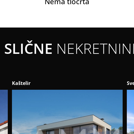
Nema tlocrta
SLIČNE
NEKRETNIN
Kaštelir
Sv