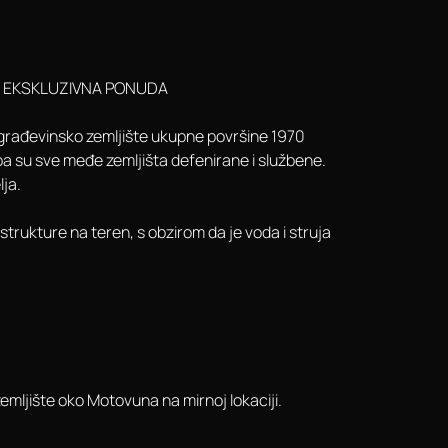
vun EKSKLUZIVNA PONUDA
o građevinsko zemljište ukupne površine 1970
a su sve međe zemljišta defenirane i službene.
ja.
trukture na teren, s obzirom da je voda i struja
zemljište oko Motovuna na mirnoj lokaciji.