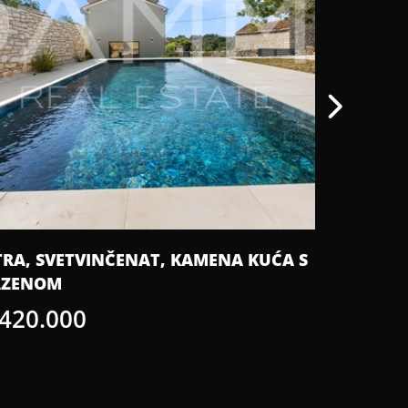
TRA, SVETVINČENAT, KAMENA KUĆA S
PULA, VE
AZENOM
NOVOGRA
 420.000
€ 176.