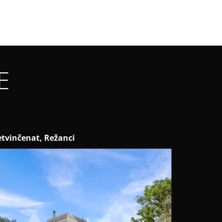
E
etvinčenat, Režanci
Pula, Veli 