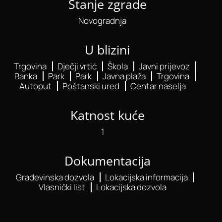
Stanje zgrade
Novogradnja
U blizini
Trgovina
Dječji vrtić
Škola
Javni prijevoz
Banka
Park
Park
Javna plaža
Trgovina
Autoput
Poštanski ured
Centar naselja
Katnost kuće
1
Dokumentacija
Građevinska dozvola
Lokacijska informacija
Vlasnički list
Lokacijska dozvola