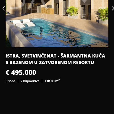
ISTRA, VIŽINADA - GRAĐEVINSKO ZEMLJIŠTE
NA IZUZETNO MIRNOJ LOKACIJI
€ 356.000
2
2 816,00 m
2