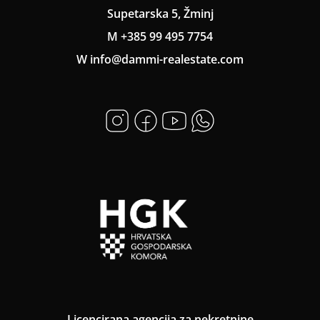
Supetarska 5, Žminj
M +385 99 495 7754
W info@dammi-realestate.com
Licencirana agencija za nekretnine