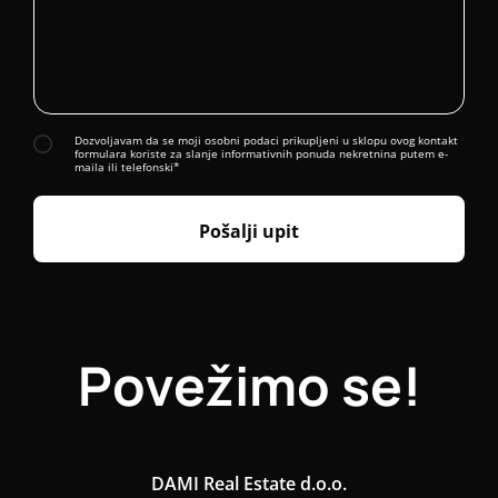
Dozvoljavam da se moji osobni podaci prikupljeni u sklopu ovog kontakt
formulara koriste za slanje informativnih ponuda nekretnina putem e-
maila ili telefonski*
Pošalji upit
Povežimo se!
DAMI Real Estate d.o.o.