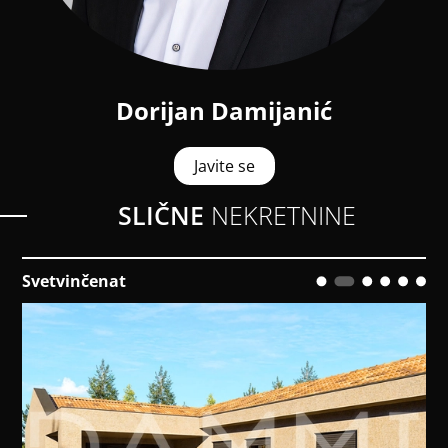
Dorijan Damijanić
Javite se
SLIČNE
NEKRETNINE
Vižinada