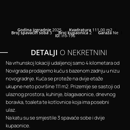
Godina izgradnje
2025.
Kvadratura
111,00 m2
Broj spavaćih soba
3
Broj kupaonica
2
Garaža
Ne
ID:
iro-196
DETALJI
O NEKRETNINI
Na vrhunskoj lokaciji udaljenoj samo 4 kilometara od
Novigrada prodajemo kuću s bazenom zadnju u nizu
novogradnje. Kuća se proteže na dvije etaže
ukupne neto površine 111 m2. Prizemlje se sastoji od
ulaznog prostora, kuhinje, blagavaonice, dnevnog
boravka, toaleta te kotlovnice koja ima posebni
ulaz.
Na katu su se smjestile 3 spavaće sobe i dvije
kupaonice.