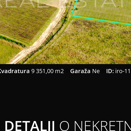
Kvadratura
9 351,00 m2
Garaža
Ne
ID:
iro-11
DETALJI
O NEKRETN