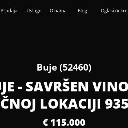
Prodaja
Usluge
O nama
Blog
Oglasi nekre
Buje (52460)
UJE - SAVRŠEN VI
ČNOJ LOKACIJI 93
€ 115.000