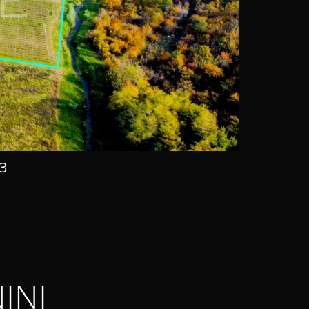
3
INI