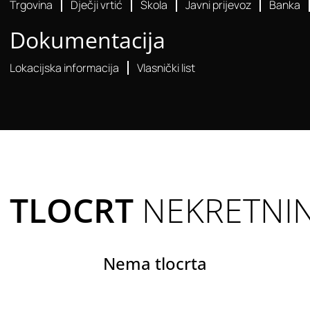
Trgovina
Dječji vrtić
Škola
Javni prijevoz
Banka
Dokumentacija
Lokacijska informacija
Vlasnički list
TLOCRT
NEKRETNI
Nema tlocrta