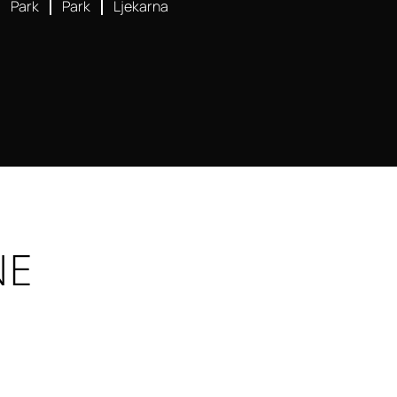
Park
Park
Ljekarna
NE