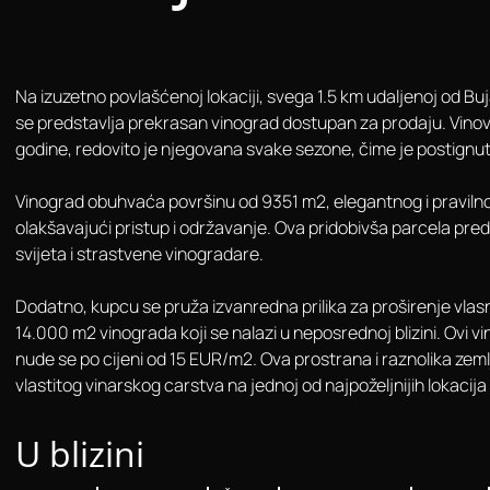
Na izuzetno povlašćenoj lokaciji, svega 1.5 km udaljenoj od Bu
se predstavlja prekrasan vinograd dostupan za prodaju. Vinova
godine, redovito je njegovana svake sezone, čime je postignut
Vinograd obuhvaća površinu od 9351 m2, elegantnog i pravilnog
olakšavajući pristup i održavanje. Ova pridobivša parcela predst
svijeta i strastvene vinogradare.
Dodatno, kupcu se pruža izvanredna prilika za proširenje vla
14.000 m2 vinograda koji se nalazi u neposrednoj blizini. Ovi v
nude se po cijeni od 15 EUR/m2. Ova prostrana i raznolika zeml
vlastitog vinarskog carstva na jednoj od najpoželjnijih lokacija u
U blizini