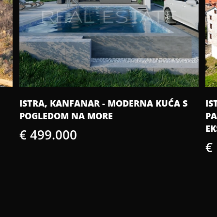
S
ISTRA, GROŽNJAN - KAMENA KUĆA S
IS
PANORAMSKIM POGLEDOM
GR
EKSKLUZIVNO!
IN
€ 150.000
€