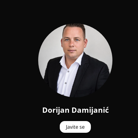
Dorijan Damijanić
Javite se