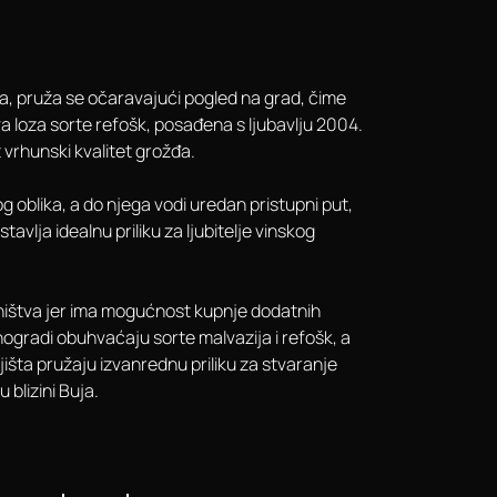
ja, pruža se očaravajući pogled na grad, čime
 loza sorte refošk, posađena s ljubavlju 2004.
 vrhunski kvalitet grožđa.
 oblika, a do njega vodi uredan pristupni put,
avlja idealnu priliku za ljubitelje vinskog
sništva jer ima mogućnost kupnje dodatnih
inogradi obuhvaćaju sorte malvazija i refošk, a
jišta pružaju izvanrednu priliku za stvaranje
 blizini Buja.