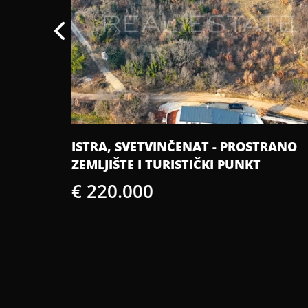
TRANO
ISTRA, KANFANAR - MODERNA KUĆA 
POGLEDOM NA MORE
€ 499.000