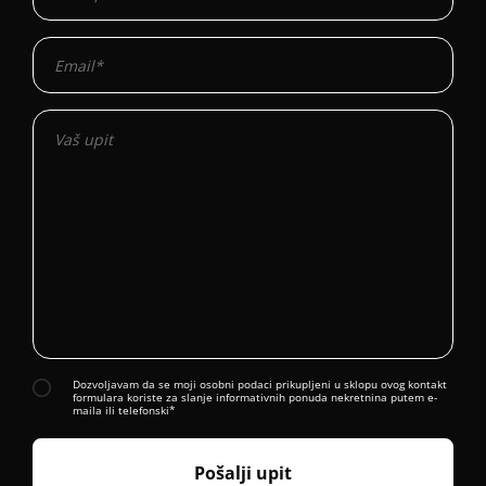
Dozvoljavam da se moji osobni podaci prikupljeni u sklopu ovog kontakt
formulara koriste za slanje informativnih ponuda nekretnina putem e-
maila ili telefonski*
Pošalji upit